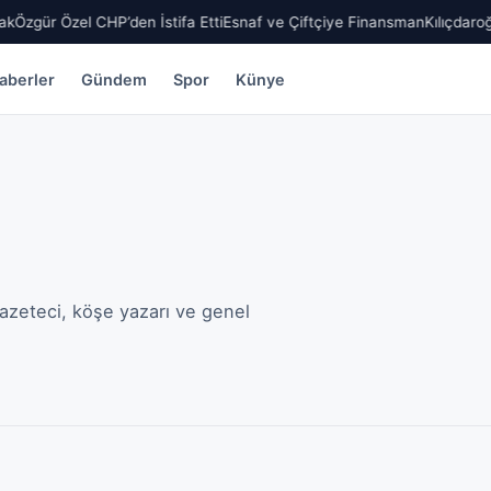
k
Özgür Özel CHP’den İstifa Etti
Esnaf ve Çiftçiye Finansman
Kılıçdaroğ
aberler
Gündem
Spor
Künye
azeteci, köşe yazarı ve genel