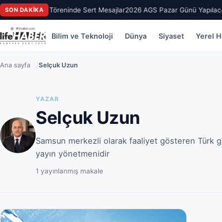
roğlu’ndan Üye Töreninde Sert Mesajlar
2026 AGS Pazar Günü Yapılaca
SON DAKIKA
Bilim ve Teknoloji
Dünya
Siyaset
Yerel H
Ana sayfa
/
Selçuk Uzun
YAZAR
Selçuk Uzun
Samsun merkezli olarak faaliyet gösteren Türk g
yayın yönetmenidir
1 yayınlanmış makale