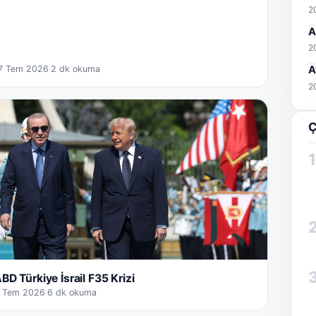
2
A
2
7 Tem 2026
·
2 dk okuma
A
2
Ç
1
BD Türkiye İsrail F35 Krizi
 Tem 2026
·
6 dk okuma