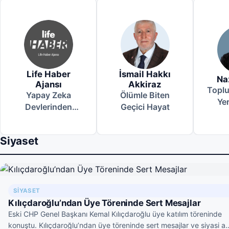
Life Haber
İsmail Hakkı
Na
Ajansı
Akkiraz
Toplu
Yapay Zeka
Ölümle Biten
Ye
Devlerinden
Geçici Hayat
Yavaşlama
Çağrısı
Siyaset
SIYASET
Kılıçdaroğlu’ndan Üye Töreninde Sert Mesajlar
Eski CHP Genel Başkanı Kemal Kılıçdaroğlu üye katılım töreninde
konuştu. Kılıçdaroğlu’ndan üye töreninde sert mesajlar ve siyasi a