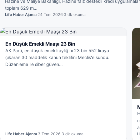
Hazine ve Maliye Bakanlığı, Hazine faiz destekli kredi uygulamala
toplam 629 m…
Life Haber Ajansı
·
24 Tem 2026
·
3 dk okuma
En Düşük Emekli Maaşı 23 Bin
AK Parti, en düşük emekli aylığını 23 bin 552 liraya
çıkaran 30 maddelik kanun teklifini Meclis'e sundu.
Düzenleme ile siber güven…
M
H
m
a
Life Haber Ajansı
·
3 Tem 2026
·
3 dk okuma
L