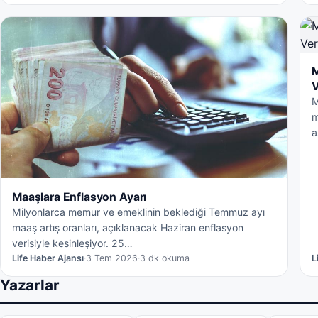
M
V
M
m
a
Maaşlara Enflasyon Ayarı
Milyonlarca memur ve emeklinin beklediği Temmuz ayı
maaş artış oranları, açıklanacak Haziran enflasyon
verisiyle kesinleşiyor. 25…
Life Haber Ajansı
·
3 Tem 2026
·
3 dk okuma
L
Yazarlar