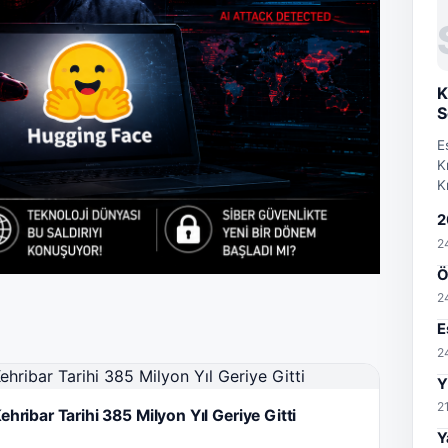
K
S
E
K
K
2
2
Ö
2
E
2
Y
2
ehribar Tarihi 385 Milyon Yıl Geriye Gitti
Y