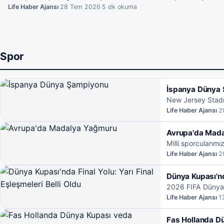
Life Haber Ajansı
·
28 Tem 2026
·
5 dk okuma
Spor
İspanya Dünya
New Jersey Stadı'
eden İspanya Dün
Life Haber Ajansı
·
2
Avrupa'da Mad
Milli sporcularımı
düzenlenen ulusl
Life Haber Ajansı
·
2
Dünya Kupası'nda
2026 FIFA Dünya K
yükselme mücadel
Life Haber Ajansı
·
1
Fas Hollanda D