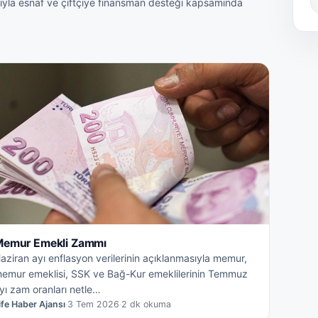
rıyla esnaf ve çiftçiye finansman desteği kapsamında
emur Emekli Zammı
aziran ayı enflasyon verilerinin açıklanmasıyla memur,
emur emeklisi, SSK ve Bağ-Kur emeklilerinin Temmuz
yı zam oranları netle…
ife Haber Ajansı
·
3 Tem 2026
·
2 dk okuma