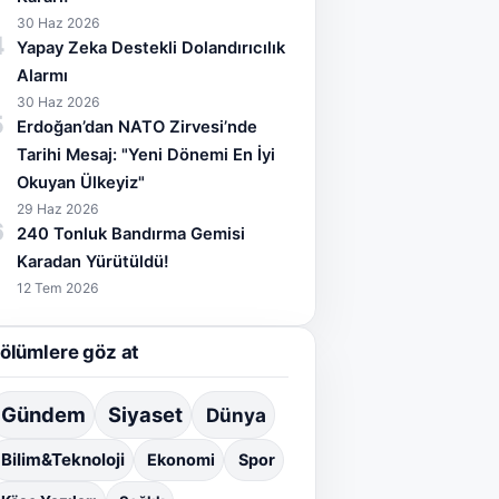
30 Haz 2026
4
Yapay Zeka Destekli Dolandırıcılık
Alarmı
30 Haz 2026
5
Erdoğan’dan NATO Zirvesi’nde
Tarihi Mesaj: "Yeni Dönemi En İyi
Okuyan Ülkeyiz"
29 Haz 2026
6
240 Tonluk Bandırma Gemisi
Karadan Yürütüldü!
12 Tem 2026
ölümlere göz at
Gündem
Siyaset
Dünya
Bilim&Teknoloji
Ekonomi
Spor