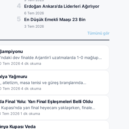
4
Erdoğan Ankara'da Liderleri Ağırlıyor
6 Tem 2026
5
En Düşük Emekli Maaşı 23 Bin
3 Tem 2026
Tümünü gör
 Şampiyonu
ndaki dev finalde Arjantin'i uzatmalarda 1-0 mağlup
ya Şampiyonu oldu ve tarihindeki ikinci şampi…
0 Tem 2026
·
4 dk okuma
alya Yağmuru
z, atletizm, masa tenisi ve güreş branşlarında
ararası şampiyonalarda peş peşe kürsüye çıkarak T…
0 Tem 2026
·
4 dk okuma
 Final Yolu: Yarı Final Eşleşmeleri Belli Oldu
upası'nda yarı final heyecanı yaklaşırken, finale
esi verecek takımlar ve maç programı netleşti…
3 Tem 2026
·
1 dk okuma
ünya Kupası Veda