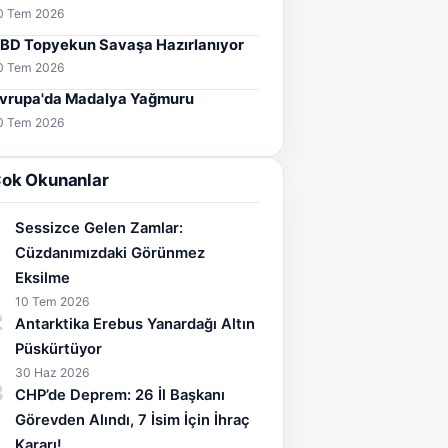
0 Tem 2026
BD Topyekun Savaşa Hazırlanıyor
0 Tem 2026
vrupa'da Madalya Yağmuru
0 Tem 2026
ok Okunanlar
Sessizce Gelen Zamlar:
Cüzdanımızdaki Görünmez
Eksilme
10 Tem 2026
2
Antarktika Erebus Yanardağı Altın
Püskürtüyor
30 Haz 2026
3
CHP’de Deprem: 26 İl Başkanı
Görevden Alındı, 7 İsim İçin İhraç
Kararı!