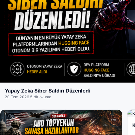
Yapay Zeka Siber Saldırı Düzenledi
20 Tem 2026
·
5 dk okuma
K