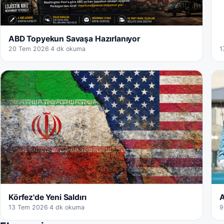
ABD Topyekun Savaşa Hazırlanıyor
20 Tem 2026
·
4 dk okuma
1
Körfez'de Yeni Saldırı
A
13 Tem 2026
·
4 dk okuma
9