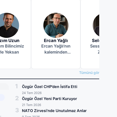
zım Uzun
Ercan Yağlı
Selçuk Uzu
m Bilincimiz
Ercan Yağlı'nın
Sessizce Gel
rle Yeksan
kaleminden
Zamlar:
Festival Bitti...
Cüzdanımızda
Hafızalarda Ne
Görünmez
Kaldı?
Eksilme
Tümünü gör
1
Özgür Özel CHP’den İstifa Etti
24 Tem 2026
2
Özgür Özel Yeni Parti Kuruyor
21 Tem 2026
3
NATO Zirvesi'nde Unutulmaz Anlar
…
9 Tem 2026