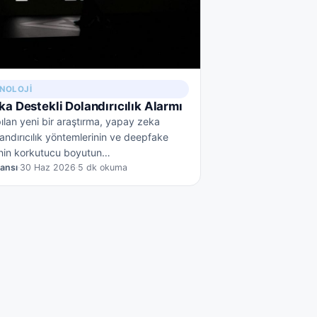
KNOLOJI
a Destekli Dolandırıcılık Alarmı
lan yeni bir araştırma, yapay zeka
landırıcılık yöntemlerinin ve deepfake
rinin korkutucu boyutun…
jansı
·
30 Haz 2026
·
5 dk okuma