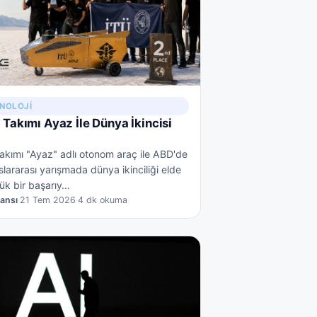
KNOLOJI
Takımı Ayaz İle Dünya İkincisi
kımı "Ayaz" adlı otonom araç ile ABD'de
uslararası yarışmada dünya ikinciliği elde
ük bir başarıy…
jansı
·
21 Tem 2026
·
4 dk okuma