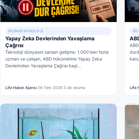
BI
BILIM&TEKNOLOJI
ABD
Yapay Zeka Devlerinden Yavaşlama
Çağrısı
ABD'
dur
Teknoloji dünyasını sarsan gelişme: 1.000'den fazla
kanu
uzman ve çalışan, ABD hükümetine Yapay Zeka
Devlerinden Yavaşlama Çağrısı başl…
Life Haber Ajansı
·
29 Tem 2026
·
3 dk okuma
Life