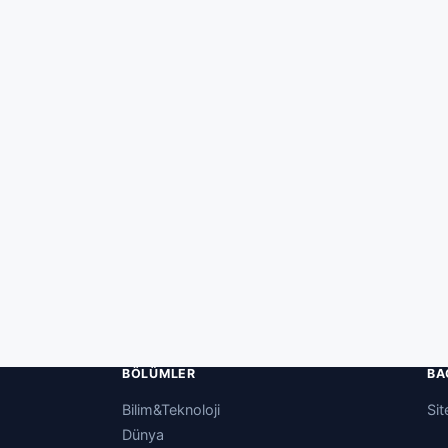
BÖLÜMLER
BA
Bilim&Teknoloji
Si
Dünya