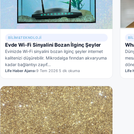
BILIM&TEKNOLOJI
BI
Evde Wi-Fi Sinyalini Bozan İlginç Şeyler
Wha
Evinizde Wi-Fi sinyalini bozan ilginç şeyler internet
Düny
kalitenizi düşürebilir. Mikrodalga fırından akvaryuma
mesa
kadar bağlantıyı zayıf…
döne
Life Haber Ajansı
·
9 Tem 2026
·
5 dk okuma
Life