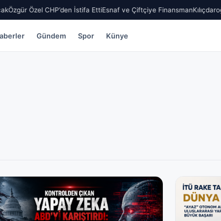
Özgür Özel CHP’den İstifa Etti
Esnaf ve Çiftçiye Finansman
Kılıçdaroğl
aberler
Gündem
Spor
Künye