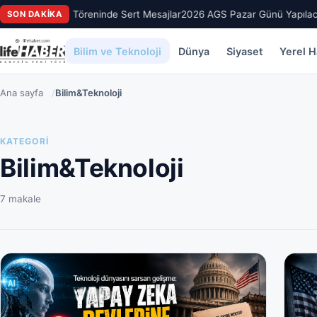
oğlu’ndan Üye Töreninde Sert Mesajlar
2026 AGS Pazar Günü Yapılacak
SON DAKIKA
Bilim ve Teknoloji
Dünya
Siyaset
Yerel H
Ana sayfa
/
Bilim&Teknoloji
KATEGORI
Bilim&Teknoloji
7 makale