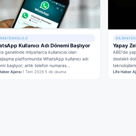
LIM&TEKNOLOJI
BILIM&TE
tsApp Kullanıcı Adı Dönemi Başlıyor
Yapay Zek
a genelinde milyarlarca kullanıcısı olan
ABD'de yapı
jlaşma platformunda WhatsApp kullanıcı adı
destekli do
mi başlıyor; artık telefon numaras…
teknolojile
 Haber Ajansı
·
1 Tem 2026
·
5 dk okuma
Life Haber A