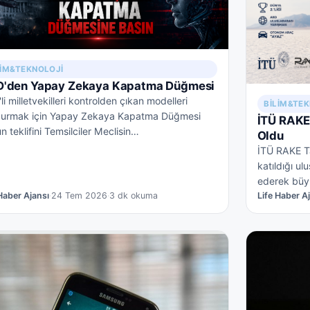
LIM&TEKNOLOJI
'den Yapay Zekaya Kapatma Düğmesi
li milletvekilleri kontrolden çıkan modelleri
BILIM&TE
durmak için Yapay Zekaya Kapatma Düğmesi
İTÜ RAKE 
n teklifini Temsilciler Meclisin…
Oldu
İTÜ RAKE Ta
katıldığı ul
ederek büy
 Haber Ajansı
·
24 Tem 2026
·
3 dk okuma
Life Haber A