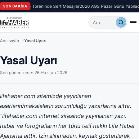
aroğlu’ndan Üye Töreninde Sert Mesajlar
2026 AGS Pazar Günü Yapıla
SON DAKIKA
Makalelerde ara
Ana sayfa
/
Yasal Uyarı
Yasal Uyarı
Son güncelleme: 26 Haziran 2026
lifehaber.com sitemizde yayınlanan
eserlerin/makalelerin sorumluluğu yazarlarına aittir.
“lifehaber.com internet sitesinde yayınlanan yazı,
haber ve fotoğrafların her türlü telif hakkı Life Haber
Ajansı’na aittir. İzin alınmadan, kaynak gösterilerek